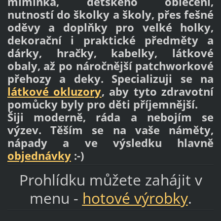
miminka, dětského oblečení,
nutností do školky a školy, přes fešné
oděvy a doplňky pro velké holky,
dekorační i praktické předměty a
dárky, hračky, kabelky, látkové
obaly, až po náročnější patchworkové
přehozy a deky. Specializuji se na
látkové okluzory
, aby tyto zdravotní
pomůcky byly pro děti příjemnější.
Šiji moderně, ráda a nebojím se
výzev
. Těším se na vaše náměty,
nápady a ve výsledku hlavně
objednávky
:-)
Prohlídku můžete zahájit v
menu -
hotové výrobky
.