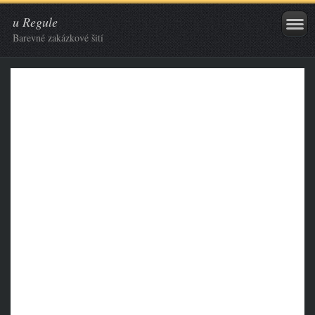
u Regule
Barevné zakázkové šití