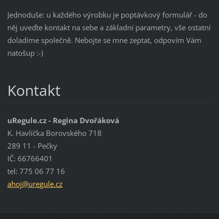
Jednoduše: u každého výrobku je poptávkový formulář - do
něj uveďte kontakt na sebe a základní parametry, vše ostatní
doladíme společně. Nebojte se mne zeptat, odpovím Vám
natošup :-)
Kontakt
uRegule.cz - Regina Dvořáková
K. Havlíčka Borovského 718
289 11 - Pečky
IČ: 66766401
tel: 775 06 77 16
ahoj@ure
gule.cz