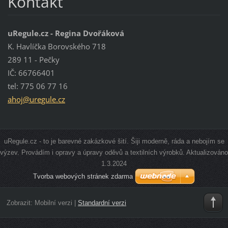
Kontakt
uRegule.cz - Regina Dvořáková
K. Havlíčka Borovského 718
289 11 - Pečky
IČ: 66766401
tel: 775 06 77 16
ahoj@ure
gule.cz
uRegule.cz - to je barevné zakázkové šití. Šiji moderně, ráda a nebojím se
výzev. Provádím i opravy a úpravy oděvů a textilních výrobků. Aktualizováno
1.3.2024
Tvorba webových stránek zdarma
Zobrazit:
Mobilní verzi
|
Standardní verzi