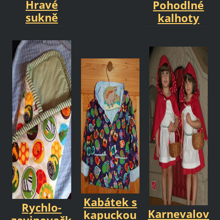
Hravé
Pohodlné
sukně
kalhoty
Kabátek s
Rychlo-
Karnevalov
kapuckou