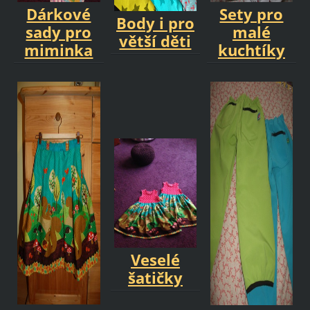
Dárkové
Sety pro
Body i pro
sady pro
malé
větší děti
miminka
kuchtíky
Veselé
šatičky