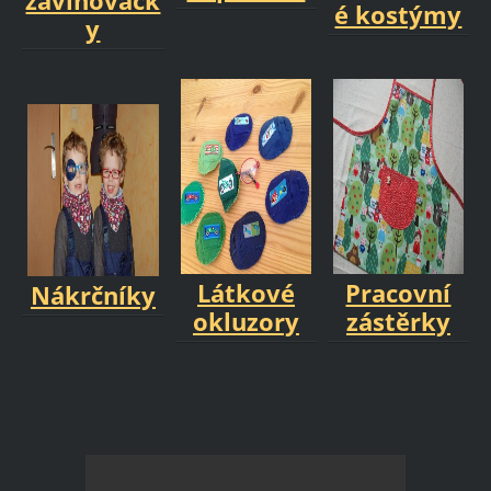
zavinovačk
é kostýmy
y
Látkové
Pracovní
Nákrčníky
okluzory
zástěrky