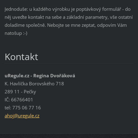
Jednoduše: u každého výrobku je poptávkový formulář - do
něj uveďte kontakt na sebe a základní parametry, vše ostatní
doladíme společně. Nebojte se mne zeptat, odpovím Vám
natošup :-)
Kontakt
uRegule.cz - Regina Dvořáková
K. Havlíčka Borovského 718
289 11 - Pečky
IČ: 66766401
tel: 775 06 77 16
ahoj@ure
gule.cz