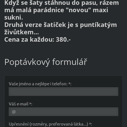
Když se šaty stáhnou do pasu, rázem
má malá parádnice "novou" maxi
sukni.
Druhá verze šatiček je s puntíkatým
živůtkem...
Cena za každou: 380.-
Poptávkový formulář
Vaše jméno a nejlépe i telefon: *:
Váš e-mail *:
Upřesnění (rozměry, preferovaná látka...) *: