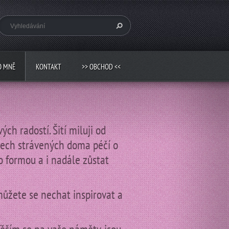
O MNĚ
KONTAKT
>> OBCHOD <<
h radostí. Šití miluji od
etech strávených doma péčí o
o formou a i nadále zůstat
můžete se nechat inspirovat a