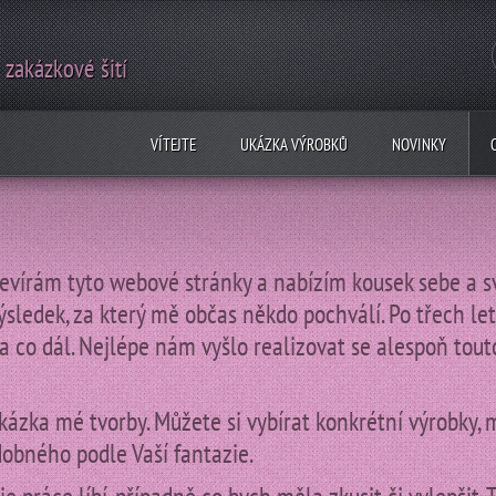
 zakázkové šití
VÍTEJTE
UKÁZKA VÝROBKŮ
NOVINKY
vírám tyto webové stránky a nabízím kousek sebe a svýc
 výsledek, za který mě občas někdo pochválí. Po třech l
 co dál. Nejlépe nám vyšlo realizovat se alespoň tout
ázka mé tvorby. Můžete si vybírat konkrétní výrobky, 
obného podle Vaší fantazie.