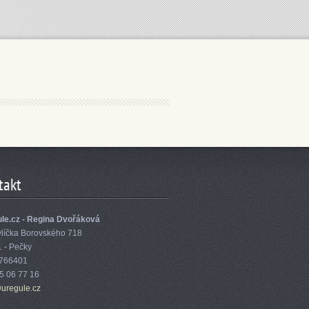
takt
le.cz - Regina Dvořáková
vlíčka Borovského 718
1 - Pečky
6766401
75 06 77 16
ure
gule.cz