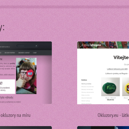
y:
 okluzory na míru
Okluzory.eu - lát