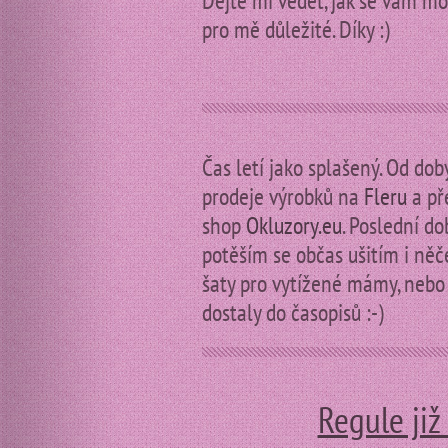
Dejte mi vědět, jak se vám moj
pro mě důležité. Díky :)
Čas letí jako splašený. Od do
prodeje výrobků na
Fleru
a př
shop
Okluzory.eu
. Poslední d
potěším se občas ušitím i něče
šaty pro vytížené mámy, nebo 
dostaly do časopisů :-)
Regule již