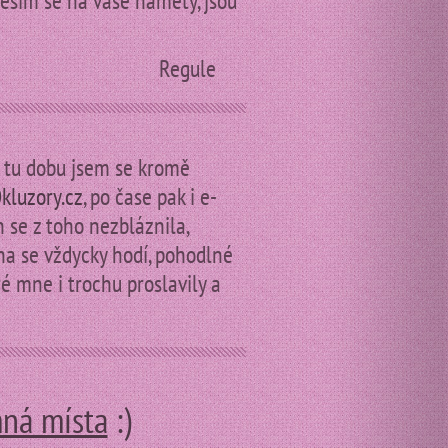
 Těším se na vaše náměty, jsou
Regule
a tu dobu jsem se kromě
kluzory.cz
, po čase pak i e-
 se z toho nezbláznila,
ina se vždycky hodí, pohodlné
é mne i trochu proslavily a
mná místa
:)