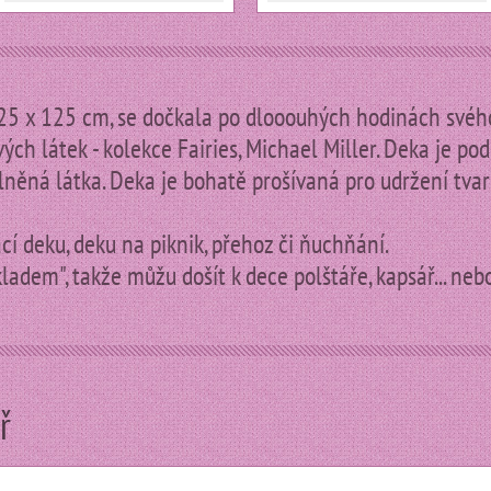
25 x 125 cm, se dočkala po dlooouhých hodinách svéh
ých látek - kolekce Fairies, Michael Miller. Deka je p
něná látka. Deka je bohatě prošívaná pro udržení tvar
ací deku, deku na piknik, přehoz či ňuchňání.
adem", takže můžu došít k dece polštáře, kapsář... neb
ř