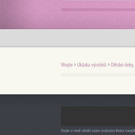
Vítejte
>
Ukázka výrobků
>
Dětské deky,
Dejte o mně vědět svým známým třeba nasdí