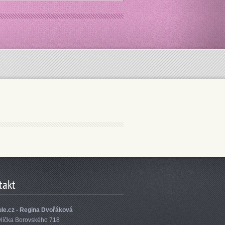
takt
le.cz - Regina Dvořáková
vlíčka Borovského 718