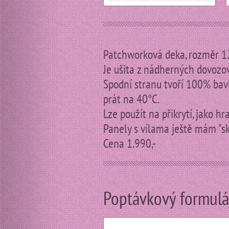
Patchworková deka, rozměr 1
Je ušita z nádherných dovozov
Spodní stranu tvoří 100% bavl
prát na 40°C.
Lze použít na přikrytí, jako hr
Panely s vílama ještě mám "skl
Cena 1.990,-
Poptávkový formulá