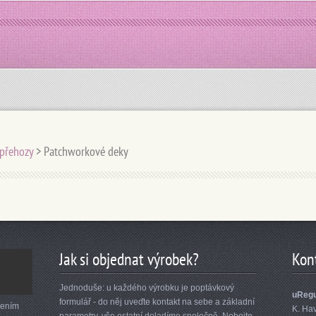
 přehozy
>
Patchworkové deky
Jak si objednat výrobek?
Kon
Jednoduše: u každého výrobku je poptávkový
uRegu
formulář - do něj uveďte kontakt na sebe a základní
lením
K. Ha