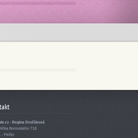
takt
le.cz - Regina Dvořáková
vlíčka Borovského 718
1 - Pečky