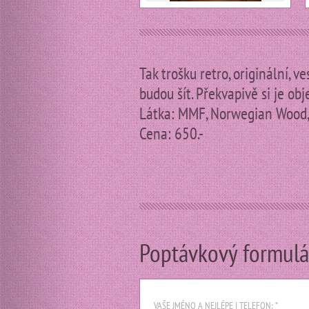
Tak trošku retro, originální, v
budou šít. Překvapivě si je obj
Látka: MMF, Norwegian Wood
Cena: 650.-
Poptávkový formulá
VAŠE JMÉNO A NEJLÉPE I TELEFON: *