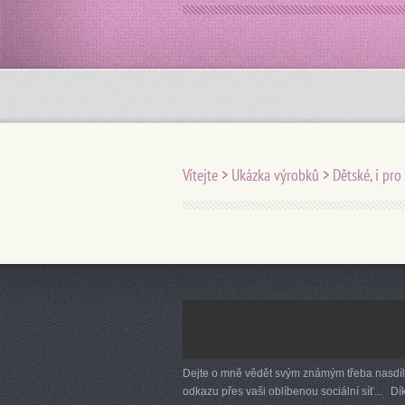
Vítejte
>
Ukázka výrobků
>
Dětské, i pr
Dejte o mně vědět svým známým třeba nasdí
odkazu přes vaši oblíbenou sociální síť... Dík