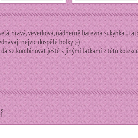
eselá, hravá, veverková, nádherně barevná sukýnka... tato
ednávají nejvíc dospělé holky ;-)
, dá se kombinovat ještě s jinými látkami z této kolekce
ř