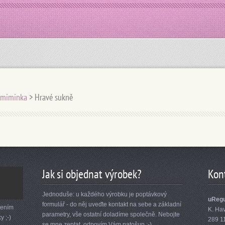
o miminka
>
Hravé sukně
Jak si objednat výrobek?
Kon
Jednoduše: u každého výrobku je poptávkový
uRegu
formulář - do něj uveďte kontakt na sebe a základní
lením
K. Ha
parametry, vše ostatní doladíme společně. Nebojte
y ;-)
289 1
se mne zeptat, odpovím Vám natošup :-)