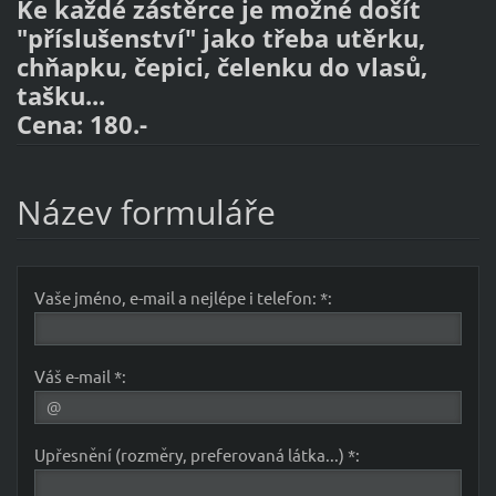
Ke každé zástěrce je možné došít
"příslušenství" jako třeba utěrku,
chňapku, čepici, čelenku do vlasů,
tašku...
Cena: 180.-
Název formuláře
Vaše jméno, e-mail a nejlépe i telefon: *:
Váš e-mail *:
Upřesnění (rozměry, preferovaná látka...) *: