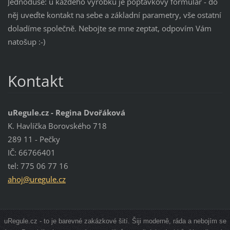
Jednoduše: u každého výrobku je poptávkový formulář - do
něj uveďte kontakt na sebe a základní parametry, vše ostatní
doladíme společně. Nebojte se mne zeptat, odpovím Vám
natošup :-)
Kontakt
uRegule.cz - Regina Dvořáková
K. Havlíčka Borovského 718
289 11 - Pečky
IČ: 66766401
tel: 775 06 77 16
ahoj@ure
gule.cz
uRegule.cz - to je barevné zakázkové šití. Šiji moderně, ráda a nebojím se