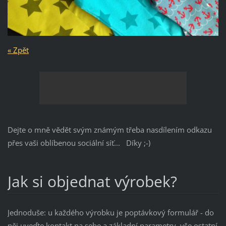
« Zpět
Dejte o mně vědět svým známým třeba nasdílením odkazu
přes vaši oblíbenou sociální síť... Díky ;-)
Jak si objednat výrobek?
Jednoduše: u každého výrobku je poptávkový formulář - do
něj uveďte kontakt na sebe a základní parametry, vše ostatní