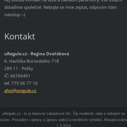
doladíme společně. Nebojte se mne zeptat, odpovím Vám
natošup :-)
Kontakt
uRegule.cz - Regina Dvořáková
K. Havlíčka Borovského 718
289 11 - Pečky
IČ: 66766401
tel: 775 06 77 16
ahoj@ure
gule.cz
uRegule.cz - to je barevné zakázkové šití. Šiji moderně, ráda a nebojím se
výzev. Provádím i opravy a úpravy oděvů a textilních výrobků. Aktualizováno
1.3.2024