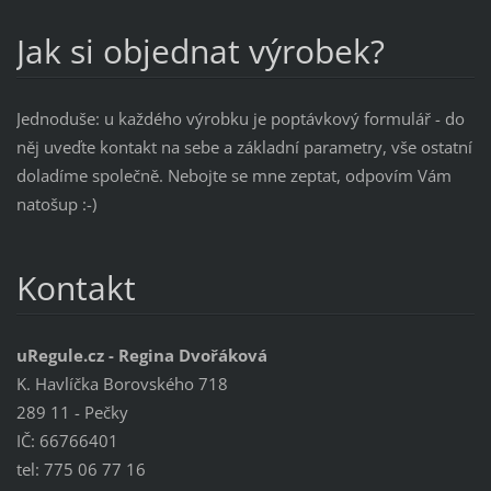
Jak si objednat výrobek?
Jednoduše: u každého výrobku je poptávkový formulář - do
něj uveďte kontakt na sebe a základní parametry, vše ostatní
doladíme společně. Nebojte se mne zeptat, odpovím Vám
natošup :-)
Kontakt
uRegule.cz - Regina Dvořáková
K. Havlíčka Borovského 718
289 11 - Pečky
IČ: 66766401
tel: 775 06 77 16