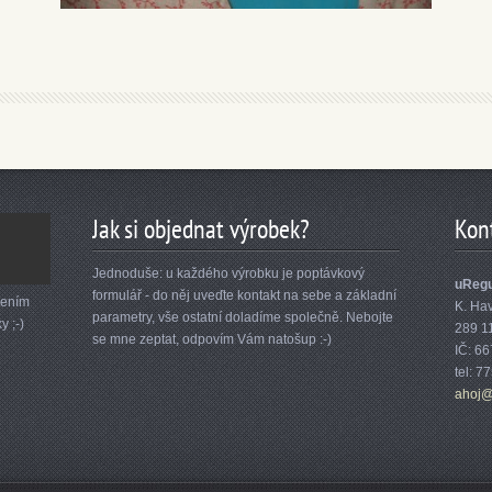
Jak si objednat výrobek?
Kon
Jednoduše: u každého výrobku je poptávkový
uRegu
formulář - do něj uveďte kontakt na sebe a základní
lením
K. Ha
parametry, vše ostatní doladíme společně. Nebojte
y ;-)
289 1
se mne zeptat, odpovím Vám natošup :-)
IČ: 6
tel: 7
ahoj@