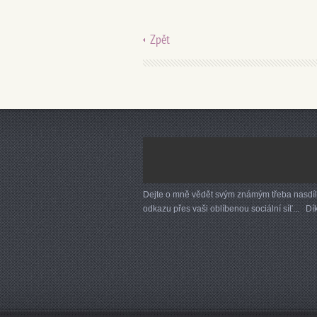
Zpět
Dejte o mně vědět svým známým třeba nasdí
odkazu přes vaši oblíbenou sociální síť... Dík