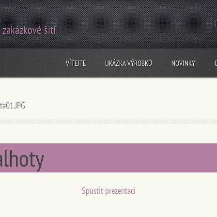
 zakázkové šití
VÍTEJTE
UKÁZKA VÝROBKŮ
NOVINKY
ta01.JPG
alhoty
Spustit prezentaci