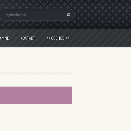
O MNĚ
KONTAKT
>> OBCHOD <<