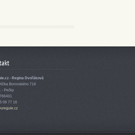
takt
le.cz - Regina Dvořáková
vlíčka Borovského 718
1 - Pečky
6766401
75 06 77 16
ure
gule.cz