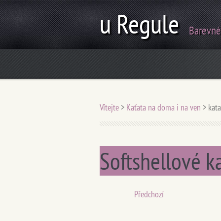
u Regule
Barevné
Vítejte
>
Kaťata na doma i na ven
>
kata
Softshellové k
Předchozí