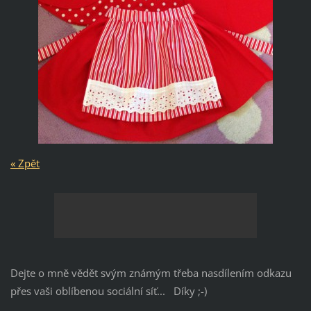
« Zpět
Dejte o mně vědět svým známým třeba nasdílením odkazu
přes vaši oblíbenou sociální síť... Díky ;-)