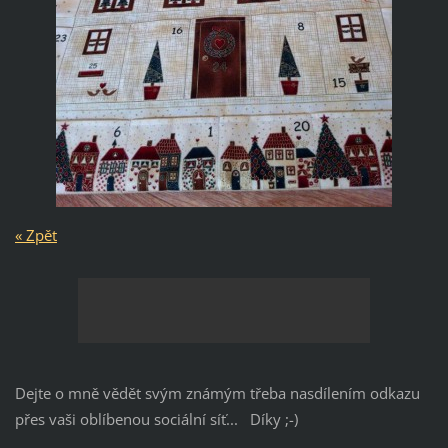
« Zpět
Dejte o mně vědět svým známým třeba nasdílením odkazu
přes vaši oblíbenou sociální síť... Díky ;-)