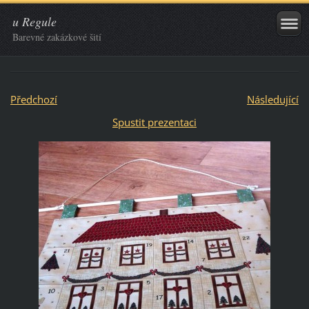
u Regule
Barevné zakázkové šití
Předchozí
Následující
Spustit prezentaci