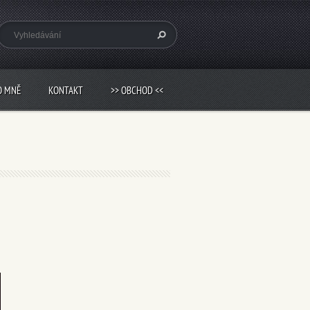
O MNĚ
KONTAKT
>> OBCHOD <<