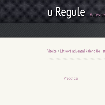
u Regule
Barevné
Vítejte
>
Látkové adventní kalendáře - st
Předchozí