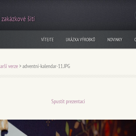
 zakázkové šití
VÍTEJTE
UKÁZKA VÝROBKŮ
NOVINKY
arší verze
>
adventni-kalendar-11.JPG
Spustit prezentaci