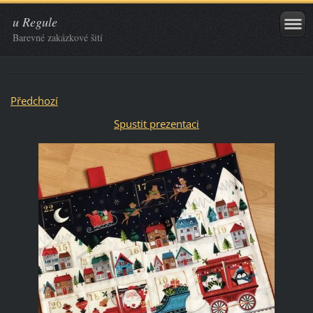
u Regule
Barevné zakázkové šití
Předchozí
Spustit prezentaci