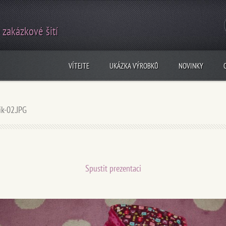
 zakázkové šití
VÍTEJTE
UKÁZKA VÝROBKŮ
NOVINKY
ik-02.JPG
Spustit prezentaci