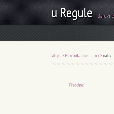
u Regule
Barevné
Vítejte
>
Nákrčník, tunel na krk
>
nakrcn
Předchozí