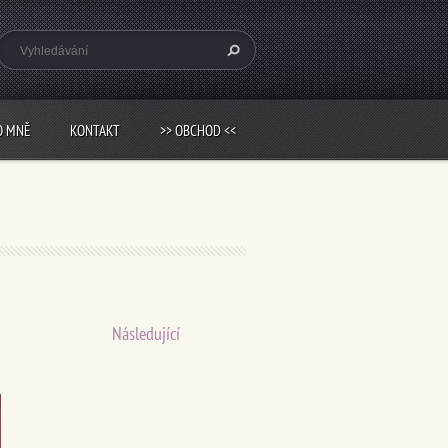
O MNĚ
KONTAKT
>> OBCHOD <<
Následující