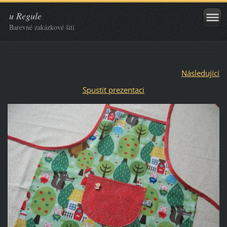
u Regule
Barevné zakázkové šití
Následující
Spustit prezentaci