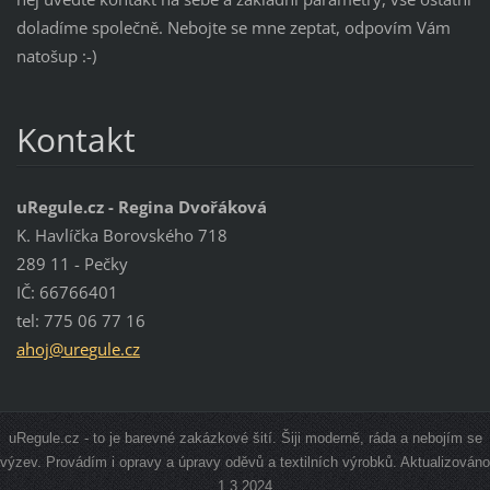
doladíme společně. Nebojte se mne zeptat, odpovím Vám
natošup :-)
Kontakt
uRegule.cz - Regina Dvořáková
K. Havlíčka Borovského 718
289 11 - Pečky
IČ: 66766401
tel: 775 06 77 16
ahoj@ure
gule.cz
uRegule.cz - to je barevné zakázkové šití. Šiji moderně, ráda a nebojím se
výzev. Provádím i opravy a úpravy oděvů a textilních výrobků. Aktualizováno
1.3.2024