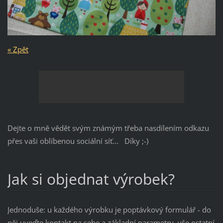
« Zpět
Dejte o mně vědět svým známým třeba nasdílením odkazu
přes vaši oblíbenou sociální síť... Díky ;-)
Jak si objednat výrobek?
Jednoduše: u každého výrobku je poptávkový formulář - do
něj uveďte kontakt na sebe a základní parametry, vše ostatní