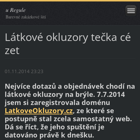
u Regule
Barevné zakázkové šití
Látkové okluzory tečka cé
zet
01.11.2014 23:23
Nejvíce dotazů a objednávek chodí na
látkové okluzory na brýle. 7.7.2014
jsem si zaregistrovala doménu
LatkoveOkluzory.cz
, ze které se
postupně stal zcela samostatný web.
Dá se říct, že jeho spuštění je
datováno právě k dnešku.