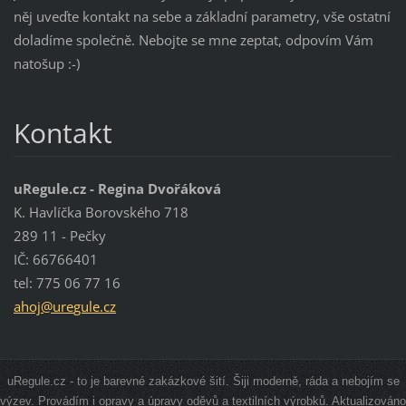
něj uveďte kontakt na sebe a základní parametry, vše ostatní
doladíme společně. Nebojte se mne zeptat, odpovím Vám
natošup :-)
Kontakt
uRegule.cz - Regina Dvořáková
K. Havlíčka Borovského 718
289 11 - Pečky
IČ: 66766401
tel: 775 06 77 16
ahoj@ure
gule.cz
uRegule.cz - to je barevné zakázkové šití. Šiji moderně, ráda a nebojím se
výzev. Provádím i opravy a úpravy oděvů a textilních výrobků. Aktualizováno