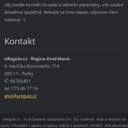
něj uveďte kontakt na sebe a základní parametry, vše ostatní
doladíme společně. Nebojte se mne zeptat, odpovím Vám
natošup :-)
Kontakt
uRegule.cz - Regina Dvořáková
K. Havlíčka Borovského 718
289 11 - Pečky
IČ: 66766401
tel: 775 06 77 16
ahoj@ure
gule.cz
uRegule.cz - to je barevné zakázkové šití. Šiji moderně, ráda a nebojím se
výzev. Provádím i opravy a úpravy oděvů a textilních výrobků. Aktualizováno