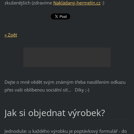
zkušenějších (zdravíme
Nakládaný-hermelín.cz
:)
« Zpět
Dejte o mně vědět svým známým třeba nasdílením odkazu
přes vaši oblíbenou sociální síť... Díky ;-)
Jak si objednat výrobek?
Jednoduše: u každého výrobku je poptávkový formulář - do