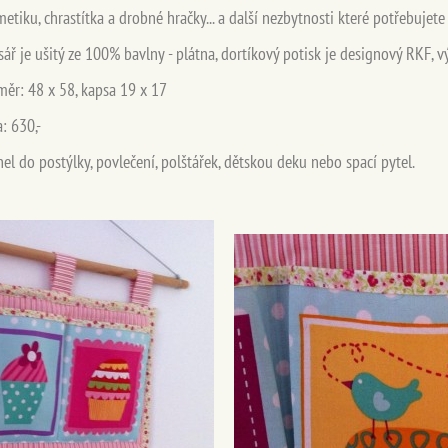
etiku, chrastítka a drobné hračky... a další nezbytnosti které potřebuj
ete
ář je ušitý ze 100% bavlny - plátna, dortíkový potisk je designový RKF, v
ěr: 48 x 58, kapsa 19 x 17
: 630,-
 do postýlky, povlečení, polštářek, dětskou deku nebo spací pytel.