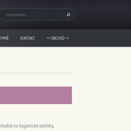
O MNĚ
KONTAKT
>> OBCHOD <<
 vhodný na hygienické potřeby,