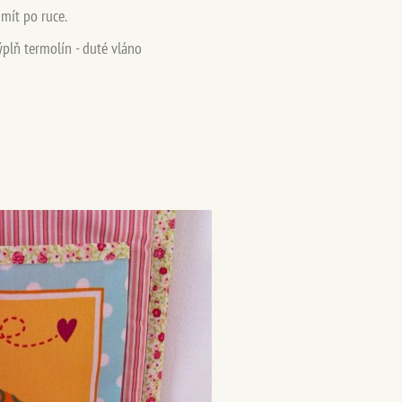
 mít po ruce.
ýplň termolín - duté vláno