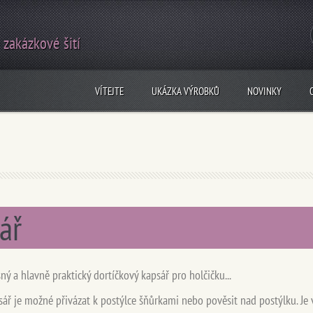
 zakázkové šití
VÍTEJTE
UKÁZKA VÝROBKŮ
NOVINKY
ář
ný a hlavně praktický dortíčkový kapsář pro holčičku...
ář je možné přivázat k postýlce šňůrkami nebo pověsit nad postýlku. Je