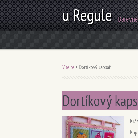
u Regule
Barevné
Vítejte
>
Dortíkový kapsář
Dortíkový kaps
Krás
Kaps