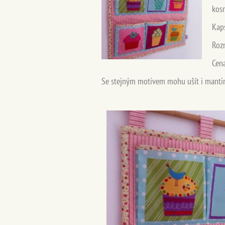
kosm
Kaps
Rozm
Cena
Se stejným motivem mohu ušít i mantinel