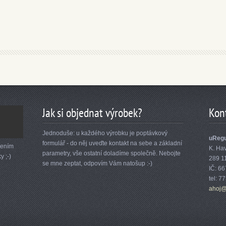
Jak si objednat výrobek?
Kon
Jednoduše: u každého výrobku je poptávkový
uRegu
formulář - do něj uveďte kontakt na sebe a základní
lením
K. Ha
parametry, vše ostatní doladíme společně. Nebojte
y ;-)
289 1
se mne zeptat, odpovím Vám natošup :-)
IČ: 6
tel: 7
ahoj@