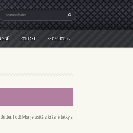
O MNĚ
KONTAKT
>> OBCHOD <<
utler. Podšívka je ušitá z krásné látky z