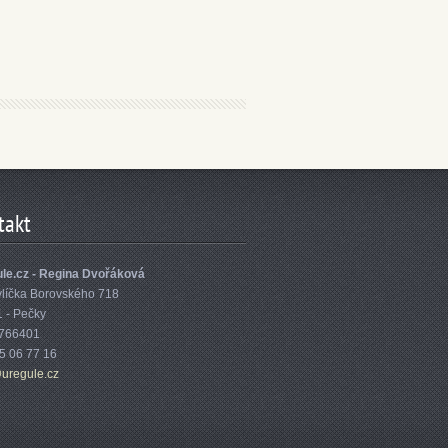
takt
le.cz - Regina Dvořáková
vlíčka Borovského 718
1 - Pečky
6766401
75 06 77 16
ure
gule.cz