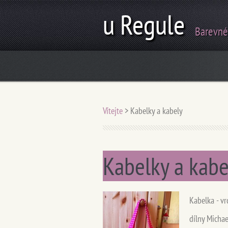
u Regule
Barevné
Vítejte
>
Kabelky a kabely
Kabelky a kabe
Kabelka - vr
dílny Michae