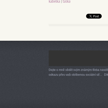
kabelka
|
taška
Dejte o mně vědět svým známým třeba nasdí
odkazu přes vaši oblíbenou sociální síť... Dík