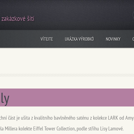
 zakázkové šití
VÍTEJTE
UKÁZKA VÝROBKŮ
NOVINKY
ly
chní část je ušita z kvalitního bavlněného saténu z kolekce LARK od Amy B
la Millera kolekte Eiffel Tower Collection, podle střihu Lisy Lamové.