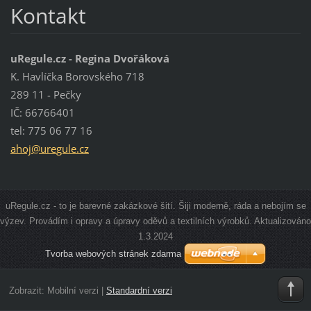
Kontakt
uRegule.cz - Regina Dvořáková
K. Havlíčka Borovského 718
289 11 - Pečky
IČ: 66766401
tel: 775 06 77 16
ahoj@ure
gule.cz
uRegule.cz - to je barevné zakázkové šití. Šiji moderně, ráda a nebojím se
výzev. Provádím i opravy a úpravy oděvů a textilních výrobků. Aktualizováno
1.3.2024
Tvorba webových stránek zdarma
Zobrazit:
Mobilní verzi
|
Standardní verzi