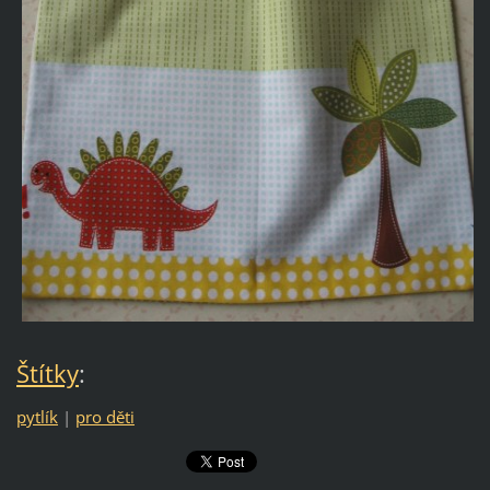
Štítky
:
pytlík
|
pro děti