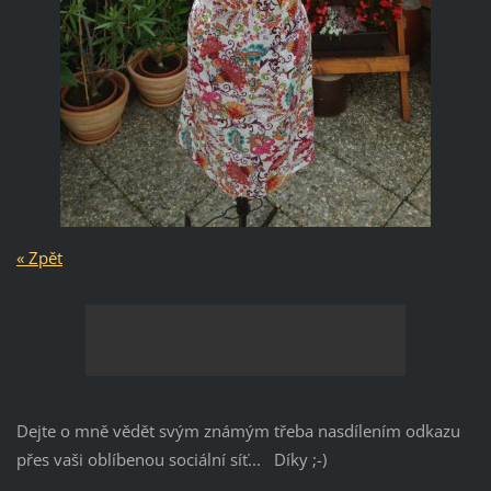
« Zpět
Dejte o mně vědět svým známým třeba nasdílením odkazu
přes vaši oblíbenou sociální síť... Díky ;-)