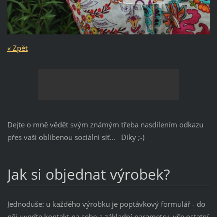
« Zpět
Dejte o mně vědět svým známým třeba nasdílením odkazu
přes vaši oblíbenou sociální síť... Díky ;-)
Jak si objednat výrobek?
Jednoduše: u každého výrobku je poptávkový formulář - do
něj uveďte kontakt na sebe a základní parametry, vše ostatní