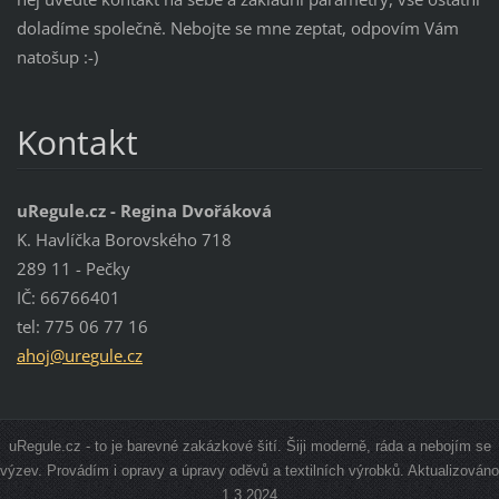
doladíme společně. Nebojte se mne zeptat, odpovím Vám
natošup :-)
Kontakt
uRegule.cz - Regina Dvořáková
K. Havlíčka Borovského 718
289 11 - Pečky
IČ: 66766401
tel: 775 06 77 16
ahoj@ure
gule.cz
uRegule.cz - to je barevné zakázkové šití. Šiji moderně, ráda a nebojím se
výzev. Provádím i opravy a úpravy oděvů a textilních výrobků. Aktualizováno
1.3.2024