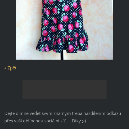
« Zpět
Dejte o mně vědět svým známým třeba nasdílením odkazu
přes vaši oblíbenou sociální síť... Díky ;-)