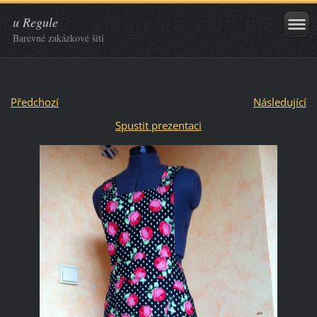
u Regule
Barevné zakázkové šití
Předchozí
Následující
Spustit prezentaci