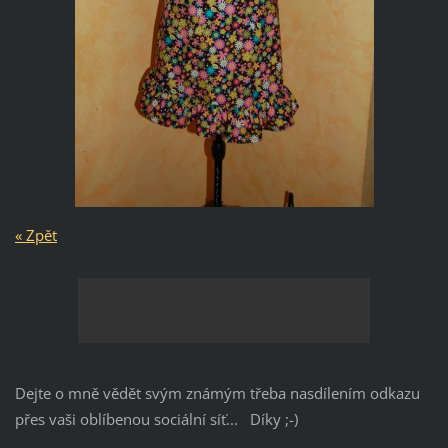
« Zpět
Dejte o mně vědět svým známým třeba nasdílením odkazu
přes vaši oblíbenou sociální síť... Díky ;-)