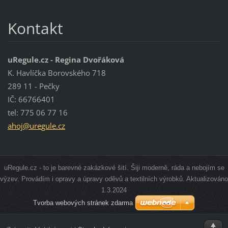
Kontakt
uRegule.cz - Regina Dvořáková
K. Havlíčka Borovského 718
289 11 - Pečky
IČ: 66766401
tel: 775 06 77 16
ahoj@ure
gule.cz
uRegule.cz - to je barevné zakázkové šití. Šiji moderně, ráda a nebojím se
výzev. Provádím i opravy a úpravy oděvů a textilních výrobků. Aktualizováno
1.3.2024
Tvorba webových stránek zdarma