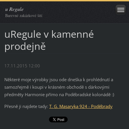
u Regule
Barevné zakázkové šití
uRegule v kamenné
prodejně
17.11.2015 12:00
Některé moje výrobky jsou ode dneška k prohlédnutí a
samozřejmě i koupi v krásném obchodě s dárkovými
předměty Harmonie přímo na Poděbradské kolonádě :)
Přesně ji najdete tady:
T. G. Masaryka 924 - Poděbrady