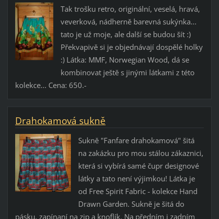
Tak trošku retro, originální, veselá, hravá,
veverková, nádherně barevná sukýnka...
tato je už moje, ale další se budou šít :)
Překvapivě si je objednávají dospělé holky
:) Látka: MMF, Norwegian Wood, dá se
kombinovat ještě s jinými látkami z této
kolekce... Cena: 650.-
Drahokamová sukně
Sukně "Fanfare drahokamová" šitá
na zakázku pro mou stálou zákaznici,
která si vybírá samé čupr designové
látky a tato není výjimkou! Látka je
od Free Spirit Fabric - kolekce Hand
Drawn Garden. Sukně je šitá do
pásku, zapínaní na zip a knoflík. Na předním i zadním