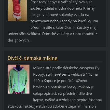
Proč tedy nebýt u vaření stylová a ze
zástěry udělat módní doplněk? Krásný
design volánové sukénky vzadu na
zavazování nebo kšandy na knoflíky. Na
předním díle s kapsičkami. Zástěry mají
univerzální velikost. Dámské zástěry v retro motivu z
designových...
Dívčí či dámská mikina
Mikina šitá podle dětského časopisu By
Poppy, střih zvětšen z velikosti 116 na
140 :) Kapuce je podšitá růžovou
bavlnou s potiskem kytky, mikina je
celopropínací, na předním díle dvě
kapsy, našité a ozdobené pepito řasenou
stužkou. Taktéž je stužkou zdobené zapínání na zip a