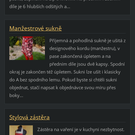
díle je 6 hlubších odšitých a...
Manžestrové sukně
Příjemná a pohodlná sukně je ušitá z
designového kordu (manžestru), v
pase zakončená úpletem a na
předním díle jsou dvě kapsy. Spodní
okraj je zakončen též úpletem. Sukni lze ušít i klasicky
do A bez spodního lemu. Pokud byste si chtěli sukni
objednat, stačí napsat k objednávce svou míru přes
boky...
Stylová zástěra
Zástěra na vaření je v kuchyni nezbytnost.