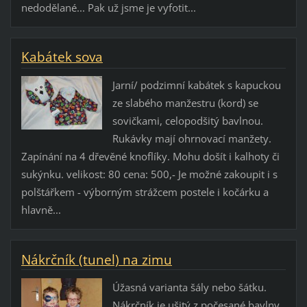
nedodělané... Pak už jsme je vyfotit...
Kabátek sova
Jarní/ podzimní kabátek s kapuckou
ze slabého manžestru (kord) se
sovičkami, celopodšitý bavlnou.
Rukávky mají ohrnovací manžety.
Zapínání na 4 dřevěné knoflíky. Mohu došít i kalhoty či
sukýnku. velikost: 80 cena: 500,- Je možné zakoupit i s
polštářkem - výborným strážcem postele i kočárku a
hlavně...
Nákrčník (tunel) na zimu
Úžasná varianta šály nebo šátku.
Nákrčník je ušitý z počesané bavlny