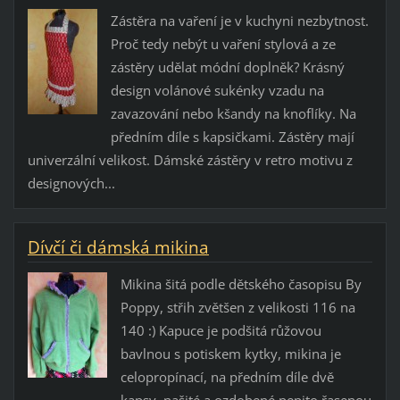
Zástěra na vaření je v kuchyni nezbytnost.
Proč tedy nebýt u vaření stylová a ze
zástěry udělat módní doplněk? Krásný
design volánové sukénky vzadu na
zavazování nebo kšandy na knoflíky. Na
předním díle s kapsičkami. Zástěry mají
univerzální velikost. Dámské zástěry v retro motivu z
designových...
Dívčí či dámská mikina
Mikina šitá podle dětského časopisu By
Poppy, střih zvětšen z velikosti 116 na
140 :) Kapuce je podšitá růžovou
bavlnou s potiskem kytky, mikina je
celopropínací, na předním díle dvě
kapsy, našité a ozdobené pepito řasenou