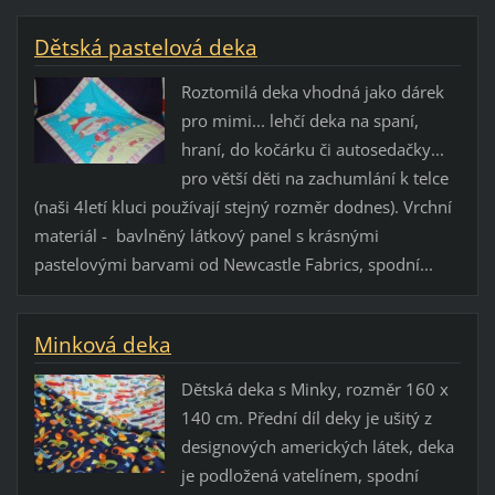
Dětská pastelová deka
Roztomilá deka vhodná jako dárek
pro mimi... lehčí deka na spaní,
hraní, do kočárku či autosedačky...
pro větší děti na zachumlání k telce
(naši 4letí kluci používají stejný rozměr dodnes). Vrchní
materiál - bavlněný látkový panel s krásnými
pastelovými barvami od Newcastle Fabrics, spodní...
Minková deka
Dětská deka s Minky, rozměr 160 x
140 cm. Přední díl deky je ušitý z
designových amerických látek, deka
je podložená vatelínem, spodní