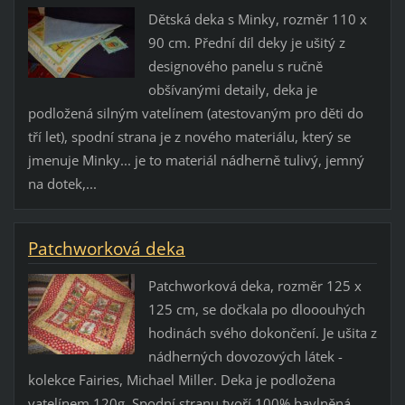
Dětská deka s Minky, rozměr 110 x
90 cm. Přední díl deky je ušitý z
designového panelu s ručně
obšívanými detaily, deka je
podložená silným vatelínem (atestovaným pro děti do
tří let), spodní strana je z nového materiálu, který se
jmenuje Minky... je to materiál nádherně tulivý, jemný
na dotek,...
Patchworková deka
Patchworková deka, rozměr 125 x
125 cm, se dočkala po dlooouhých
hodinách svého dokončení. Je ušita z
nádherných dovozových látek -
kolekce Fairies, Michael Miller. Deka je podložena
vatelínem 120g. Spodní stranu tvoří 100% bavlněná