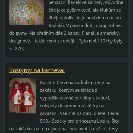
Senzační flanelové kalhoty. Původně
šité jako pyžamkové, ale klukům se
líbějí natolik, že je nosí doma místo
tepláků. V pase a dolní okraj nohavic
do gumy. Na předním díle 2 kapsy. Flanel je americký,
designový... takže cena se odvíjí... Tyto (vel.110) by byly
za 270,-
Kostýmy na karneval
Kostým Červená karkulka :) Šitý na
zakázku, kostým se skládá z
vypodšívkované perelíny s kapucí,
sukýnky do gumy a zástěrky na
zavázání. Vše šité na míru dítěte. Cena:
500.- Šatičky pro princeznu Lociku Šitý
na zakázku, na fotce jsou na "pracovní zkoušce", tedy