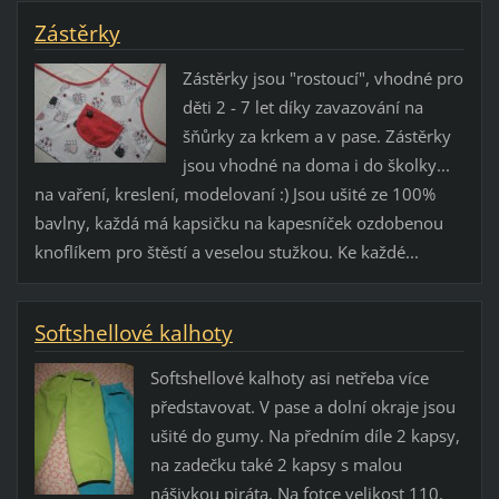
Zástěrky
Zástěrky jsou "rostoucí", vhodné pro
děti 2 - 7 let díky zavazování na
šňůrky za krkem a v pase. Zástěrky
jsou vhodné na doma i do školky...
na vaření, kreslení, modelovaní :) Jsou ušité ze 100%
bavlny, každá má kapsičku na kapesníček ozdobenou
knoflíkem pro štěstí a veselou stužkou. Ke každé...
Softshellové kalhoty
Softshellové kalhoty asi netřeba více
představovat. V pase a dolní okraje jsou
ušité do gumy. Na předním díle 2 kapsy,
na zadečku také 2 kapsy s malou
nášivkou piráta. Na fotce velikost 110.