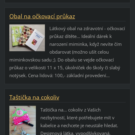
Obal na očkovací průkaz
Látkový obal na zdravotní - očkovací
průkaz dítěte... Ideální dárek k
narození miminka, když nevíte čím
obdarovat (možno ušít celou
miminkovskou sadu ;). Do obalu se vejde očkovací
průkaz o velikosti 11 x 15, úkolníček do školy či slabý
notýsek. Cena lidová: 100,- základní provedení...
Taštička na cokoliv
Taštička na... cokoliv z Vašich
nezbytností, které potřebujete mít v
kabelce a nechcete je neustále hledat.
Designová látka, vypodšívkovaná,