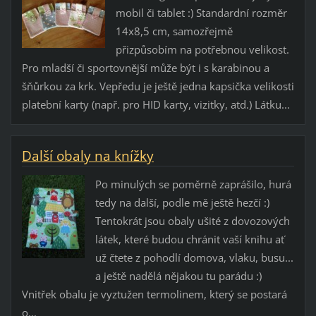
mobil či tablet :) Standardní rozměr
14x8,5 cm, samozřejmě
přizpůsobím na potřebnou velikost.
Pro mladší či sportovnější může být i s karabinou a
šňůrkou za krk. Vepředu je ještě jedna kapsička velikosti
platební karty (např. pro HID karty, vizitky, atd.) Látku...
Další obaly na knížky
Po minulých se poměrně zaprášilo, hurá
tedy na další, podle mě ještě hezčí :)
Tentokrát jsou obaly ušité z dovozových
látek, které budou chránit vaší knihu ať
už čtete z pohodlí domova, vlaku, busu...
a ještě nadělá nějakou tu parádu :)
Vnitřek obalu je vyztužen termolinem, který se postará
o...