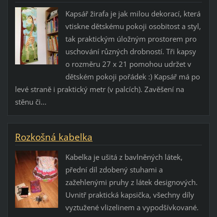
Kapsář žirafa je jak milou dekorací, která
vtiskne dětskému pokoji osobitost a styl,
tak praktickým úložným prostorem pro
uschování různých drobností. Tři kapsy
o rozměru 27 x 21 pomohou udržet v
dětském pokoji pořádek :) Kapsář má po
levé straně i praktický metr (v palcích). Zavěšení na
stěnu či...
Rozkošná kabelka
Kabelka je ušitá z bavlněných látek,
přední díl zdobený stuhami a
zažehlenými pruhy z látek designových.
Uvnitř praktická kapsička, všechny díly
vyztužené vlizelinem a vypodšívkované.