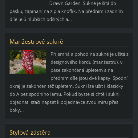
Drawn Garden. Sukně je šitá do
pásku, zapínaní na zip a knoflík. Na předním i zadním
díle je 6 hlubších odšitých a...
Manžestrové sukně
Příjemná a pohodlná sukně je ušitá z
designového kordu (manžestru), v
pase zakončená úpletem a na
předním díle jsou dvě kapsy. Spodní
okraj je zakončen též úpletem. Sukni lze ušít i klasicky
do A bez spodního lemu. Pokud byste si chtěli sukni
objednat, stačí napsat k objednávce svou míru přes
boky...
Stylová zástěra