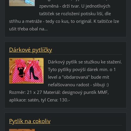
zpevněná - drží tvar. U jednotlivých
taštiček se rozložení potisku liší, dle
střihu a metráže - tedy co kus, to originál. K taštičce lze
ušít třeba obal na...
Dárkové pytlíčky
Dárkový pytlík se stužkou ke stažení.
Tyto pytlíky povýší dárek min. o 1
level a "obdarovaná" bude mít
nefalšovanou radost - slibuji :)
Rozměr: 21 x 27 Materiál: designový puntík MMF,
aplikace: satén, tyl Cena: 130.-
Pytlík na cokoliv