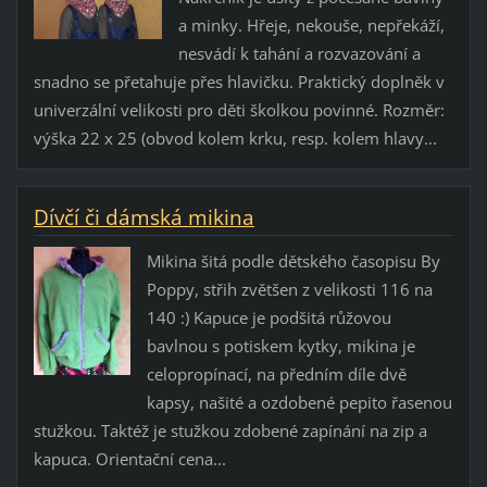
a minky. Hřeje, nekouše, nepřekáží,
nesvádí k tahání a rozvazování a
snadno se přetahuje přes hlavičku. Praktický doplněk v
univerzální velikosti pro děti školkou povinné. Rozměr:
výška 22 x 25 (obvod kolem krku, resp. kolem hlavy...
Dívčí či dámská mikina
Mikina šitá podle dětského časopisu By
Poppy, střih zvětšen z velikosti 116 na
140 :) Kapuce je podšitá růžovou
bavlnou s potiskem kytky, mikina je
celopropínací, na předním díle dvě
kapsy, našité a ozdobené pepito řasenou
stužkou. Taktéž je stužkou zdobené zapínání na zip a
kapuca. Orientační cena...