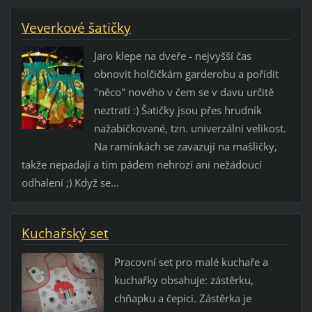
Veverkové šatičky
Jaro klepe na dveře - nejvyšší čas
obnovit holčičkám garderobu a pořídit
"něco" nového v čem se v davu určitě
neztratí :) Šatičky jsou přes hrudník
nažabičkované, tzn. univerzální velikost.
Na ramínkách se zavazují na mašličky,
takže nepadají a tím pádem nehrozí ani nežádoucí
odhalení ;) Když se...
Kuchařský set
Pracovní set pro malé kuchaře a
kuchařky obsahuje: zástěrku,
chňapku a čepici. Zástěrka je