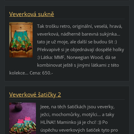
Veverková sukně
Tak trošku retro, originální, veselá, hravá,
veverková, nádherně barevná sukýnka...
tato je už moje, ale další se budou šít :)
Překvapivě si je objednávají dospělé holky
:) Látka: MMF, Norwegian Wood, dá se
kombinovat ještě s jinými látkami z této
kolekce... Cena: 650.-
Veverkové šatičky 2
Jeee, na těch šatičkách jsou veverky,
ježci, mochomůrky, motýlci... a taky
HLÍNA!! Maminko já je chci! :)) Po
úspěchu veverkových šatiček tyto pro