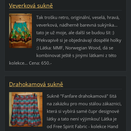
Veverková sukně
Tak trošku retro, originální, veselá, hravá,
veverková, nádherně barevná sukýnka...
tato je už moje, ale další se budou šít :)
Překvapivě si je objednávají dospělé holky
:) Látka: MMF, Norwegian Wood, dá se
kombinovat ještě s jinými látkami z této
kolekce... Cena: 650.-
Drahokamová sukně
Sukně "Fanfare drahokamová" šitá
na zakázku pro mou stálou zákaznici,
která si vybírá samé čupr designové
látky a tato není výjimkou! Látka je
od Free Spirit Fabric - kolekce Hand