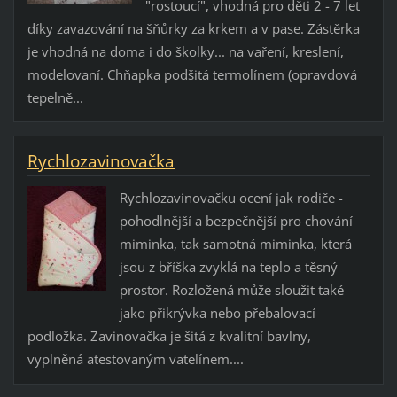
"rostoucí", vhodná pro děti 2 - 7 let
díky zavazování na šňůrky za krkem a v pase. Zástěrka
je vhodná na doma i do školky... na vaření, kreslení,
modelovaní. Chňapka podšitá termolínem (opravdová
tepelně...
Rychlozavinovačka
Rychlozavinovačku ocení jak rodiče -
pohodlnější a bezpečnější pro chování
miminka, tak samotná miminka, která
jsou z bříška zvyklá na teplo a těsný
prostor. Rozložená může sloužit také
jako přikrývka nebo přebalovací
podložka. Zavinovačka je šitá z kvalitní bavlny,
vyplněná atestovaným vatelínem....