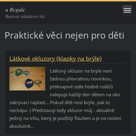
u Regule
Barevné zakázkové šití
Praktické věci nejen pro děti
Látkové okluzory (klapky na brýle)
Látkový okluzor na brýle není
žádnou převratnou novinkou,
překvapivě stále hodně rodičů
nalepuje každý den dětem na oko
zakrývací náplast... Pokud dítě nosí brýle, pak to
nechápu :) Představuji tedy okluzor můj - aktuálně
jediný na trhu, který je podšitý flaušem a je na nošení
absolutně...