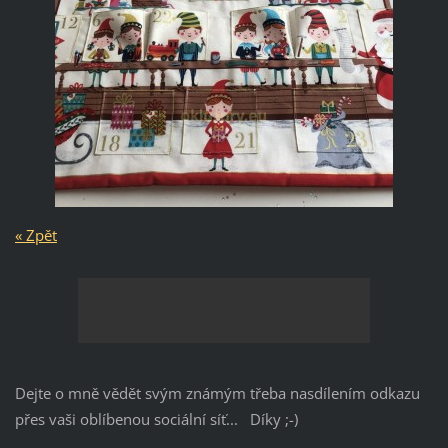
« Zpět
Dejte o mně vědět svým známým třeba nasdílením odkazu
přes vaši oblíbenou sociální síť... Díky ;-)